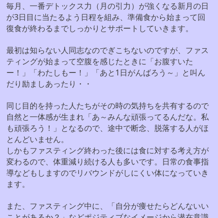
毎月、一番デトックス力（月の引力）が強くなる新月の日
が3日目に当たるよう日程を組み、準備食から始まって回
復食が終わるまでしっかりとサポートしていきます。
最初は知らない人同志なのでぎこちないのですが、ファス
ティングが始まって空腹を感じたときに「お腹すいた
ー！」「わたしもー！」「あと1日がんばろう～」と叫ん
だり励ましあったり・・
同じ目的を持った人たちがその時の気持ちを共有するので
自然と一体感が生まれ「あ～みんな頑張ってるんだな。私
も頑張ろう！」となるので、途中で断念、脱落する人がほ
とんどいません。
しかもファスティング終わった後には食に対する考え方が
変わるので、体重減り続ける人も多いです。日常の食事指
導などもしますのでリバウンドがしにくい体になっていき
ます。
また、ファスティング中に、「自分が痩せたらどんないい
ことがあるか？」などポジティブなイメージから潜在意識