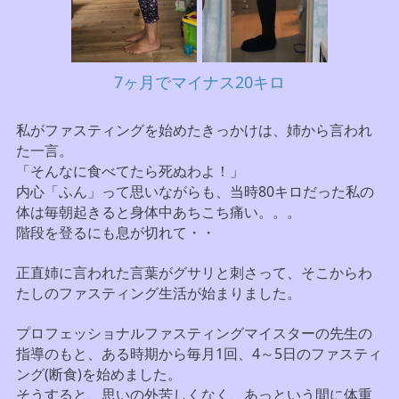
7ヶ月でマイナス20キロ
私がファスティングを始めたきっかけは、姉から言われ
た一言。
「そんなに食べてたら死ぬわよ！」
内心「ふん」って思いながらも、当時80キロだった私の
体は毎朝起きると身体中あちこち痛い。。。
階段を登るにも息が切れて・・
正直姉に言われた言葉がグサリと刺さって、そこからわ
たしのファスティング生活が始まりました。
プロフェッショナルファスティングマイスターの先生の
指導のもと、ある時期から毎月1回、4～5日のファスティ
ング(断食)を始めました。
そうすると、思いの外苦しくなく、あっという間に体重