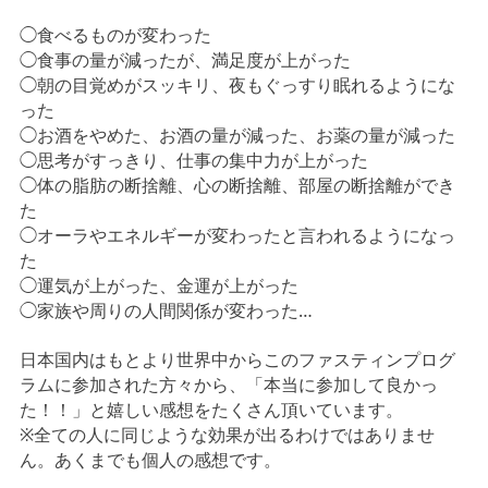
◯食べるものが変わった
◯食事の量が減ったが、満足度が上がった
◯朝の目覚めがスッキリ、夜もぐっすり眠れるようにな
った
◯お酒をやめた、お酒の量が減った、お薬の量が減った
◯思考がすっきり、仕事の集中力が上がった
◯体の脂肪の断捨離、心の断捨離、部屋の断捨離ができ
た
◯オーラやエネルギーが変わったと言われるようになっ
た
◯運気が上がった、金運が上がった
◯家族や周りの人間関係が変わった…
日本国内はもとより世界中からこのファスティンプログ
ラムに参加された方々から、「本当に参加して良かっ
た！！」と嬉しい感想をたくさん頂いています。
※全ての人に同じような効果が出るわけではありませ
ん。あくまでも個人の感想です。