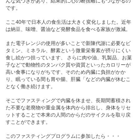
んな気づきがあり、結果的に心の断捨離にもつながるの
です。
ここ40年で日本人の食生活は大きく変化しました。近年
は納豆、味噌、醤油など発酵食品を食べる家族が激減。
また電子レンジの使用が多いことで新陳代謝に必要なビ
タミン、ミネラル、酵素という微量栄養素が摂りにくい
食し絵かつ担っています、 さらに肉や油、乳製品、お菓
子などで動物性のタンパク質や資質といったカロリーが
高い食事になりがちです、そのため内臓に負担がかか
り、眠っている間も胃や腸、肝臓「などの内臓が休むこ
となく働き続けます。
そこでファスティングで内臓を休ませ、長期間蓄積され
た不要な老廃物や重金属を体内から排出し、身体をリセ
ットすることで本来の人間のからだのサイクルを取り戻
すことができます。
このファスティングプログラムに参加したら・・・